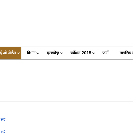
ई ओ पोर्टल
विभाग
दस्तावेज़
सर्वेक्षण 2018
फार्म
नागरिक स
करें
करें