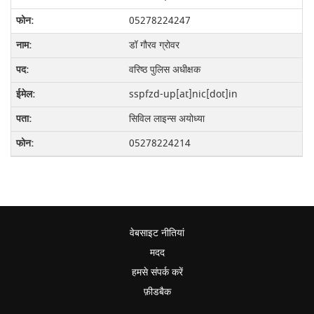
05278224247
डॉ गौरव ग्रोवर
वरिष्ठ पुलिस अधीक्षक
sspfzd-up[at]nic[dot]in
सिविल लाइन्स अयोध्या
05278224214
वेबसाइट नीतियां
मदद
हमसे संपर्क करें
फ़ीडबैक