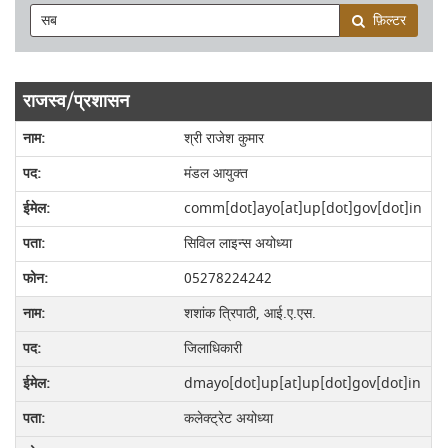
फ़िल्टर
राजस्व/प्रशासन
श्री राजेश कुमार
मंडल आयुक्त
comm[dot]ayo[at]up[dot]gov[dot]in
सिविल लाइन्स अयोध्या
05278224242
शशांक त्रिपाठी, आई.ए.एस.
जिलाधिकारी
dmayo[dot]up[at]up[dot]gov[dot]in
कलेक्ट्रेट अयोध्या