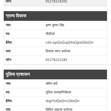
05278224205
ग्राम्य विकास
कृष्ण कुमार सिंह
सीडीओ
cdo-ayo[at]up[dot]gov[dot]in
विकास भवन अयोध्या
05278222285
पुलिस प्रशासन
सोमेन बर्मा
पुलिस उपमहानिरीक्षक
digrfzd[at]nic[dot]in
सिविल लाइन्स अयोध्या