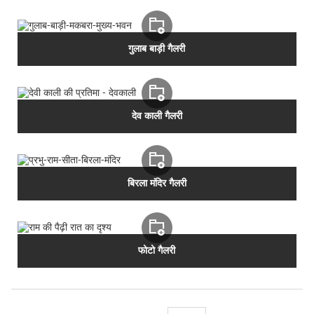
गुलाब बाड़ी गैलरी
देव काली गैलरी
बिरला मंदिर गैलरी
फोटो गैलरी